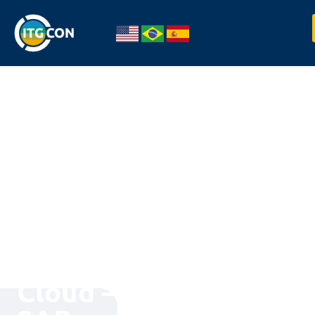
A ITGCON
é
uma
consultoria
Partner
Manager
Cloud –