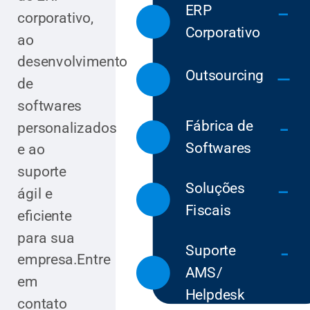
ERP
corporativo,
Corporativo
ao
desenvolvimento
Outsourcing
de
softwares
Fábrica de
personalizados
Softwares
e ao
suporte
Soluções
ágil e
Fiscais
eficiente
para sua
Suporte
empresa.Entre
AMS/
em
Helpdesk
contato