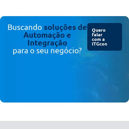
soluções de
Buscando
Quero
Automação e
falar
com a
Integração
ITGcon
para o seu negócio?