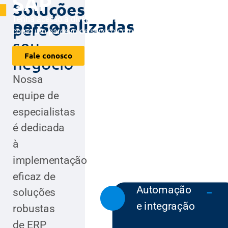
SAP
Soluções
Tenha acesso a diversos benefícios e soluções
personalizadas
para o
como um parceiro de serviço completo.
seu
Fale conosco
negócio
Nossa
equipe de
especialistas
é dedicada
à
implementação
eficaz de
Automação
soluções
e integração
robustas
de ERP