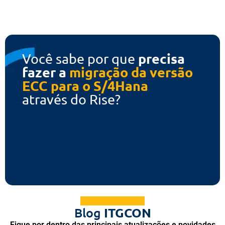
precisa
Você sabe por que
fazer a
migração da versão
ECC para o S/4Hana
através do Rise?
Blog
ITGCON
Fique por dentro das principais atualizações e novidades