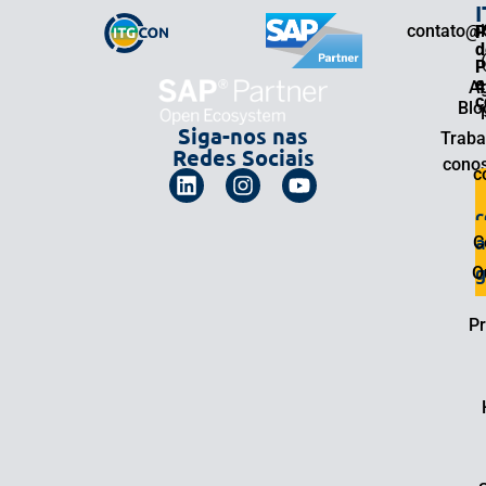
contato@i
P
d
P
e
A
4
c
Blo
Siga-nos nas
Traba
Redes Sociais
cono
c
a
C
g
O
Pr