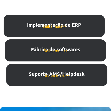
Implementação de ERP
Saiba mais>>
Fábrica de softwares
Saiba mais>>
Suporte AMS/Helpdesk
Saiba mais>>