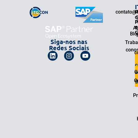
contato@i
P
d
P
e
A
4
c
Blo
Siga-nos nas
Traba
Redes Sociais
cono
c
C
a
O
g
Pr