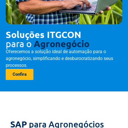
Soluções ITGCON
para o
Agronegócio
Oferecemos a solução ideal de automação para o
agronegócio, simplificando e desburocratizando seus
processos.
Confira
para Agronegócios
SAP