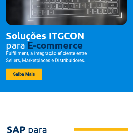
Soluções ITGCON
para
E-commerce
Fulfillment, a integração eficiente entre
Sellers, Marketplaces e Distribuidores.
Saiba Mais
SAP
para