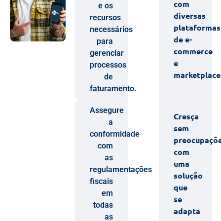
com
e os
diversas
recursos
plataformas
necessários
de e-
para
commerce
gerenciar
e
processos
marketplace
de
faturamento.
Assegure
Cresça
a
sem
conformidade
preocupaçõ
com
com
as
uma
regulamentações
solução
fiscais
que
em
se
todas
adapta
as