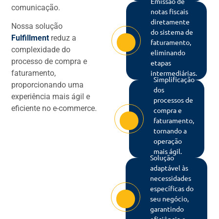
Emissão de
comunicação.
notas fiscais
diretamente
Nossa solução
do sistema de
Fulfillment
reduz a
faturamento,
complexidade do
eliminando
processo de compra e
etapas
intermediárias.
faturamento,
Simplificação
proporcionando uma
dos
experiência mais ágil e
processos de
eficiente no e-commerce.
compra e
faturamento,
tornando a
operação
mais ágil.
Solução
adaptável às
necessidades
específicas do
seu negócio,
garantindo
eficiência e