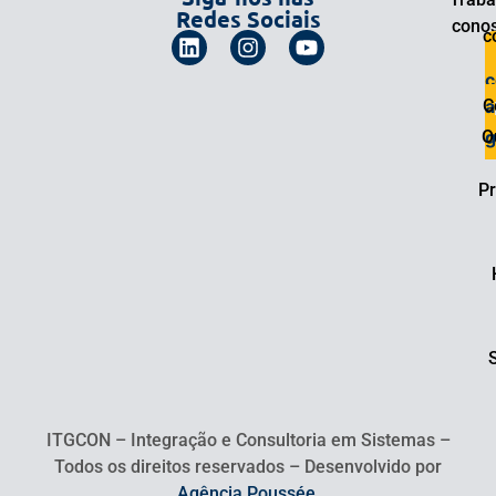
Redes Sociais
cono
c
C
a
O
g
Pr
ITGCON – Integração e Consultoria em Sistemas –
Todos os direitos reservados – Desenvolvido por
Agência Poussée.