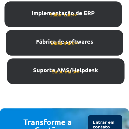
Implementação de ERP
Saiba mais>>
Fábrica de softwares
Saiba mais>>
Suporte AMS/Helpdesk
Saiba mais>>
Transforme a
Entrar em
contato